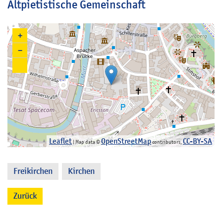
Altpietistische Gemeinschaft
+
−
Leaflet
OpenStreetMap
CC-BY-SA
| Map data ©
contributors,
Freikirchen
Kirchen
,
Zurück