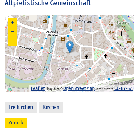
Altpietistische Gemeinschaft
+
−
Leaflet
OpenStreetMap
CC-BY-SA
| Map data ©
contributors,
Freikirchen
Kirchen
,
Zurück