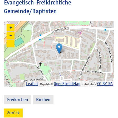
Evangelisch-Freikirchliche
Gemeinde/Baptisten
+
−
Leaflet
OpenStreetMap
CC-BY-SA
| Map data ©
contributors,
Freikirchen
Kirchen
,
Zurück