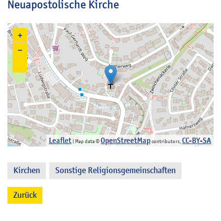
Neuapostolische Kirche
+
−
Leaflet
OpenStreetMap
CC-BY-SA
| Map data ©
contributors,
Kirchen
Sonstige Religionsgemeinschaften
,
Zurück