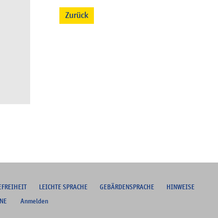
Zurück
EFREIHEIT
L
EICHTE SPRACHE
G
EBÄRDENSPRACHE
HINWEISE
NE
Anmelden