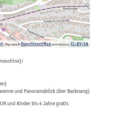
et
OpenStreetMap
CC-BY-SA
| Map data ©
contributors,
emaschine):
en)
ewanne und Panoramablick über Backnang)
UR und Kinder bis 4 Jahre gratis