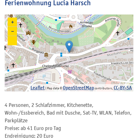
Ferienwohnung Lucia Harsch
+
−
Leaflet
OpenStreetMap
CC-BY-SA
| Map data ©
contributors,
4 Personen, 2 Schlafzimmer, Kitchenette,
Wohn-/Essbereich, Bad mit Dusche, Sat-TV, WLAN, Telefon,
Parkplätze
Preise: ab 41 Euro pro Tag
Endreinigung: 20 Euro