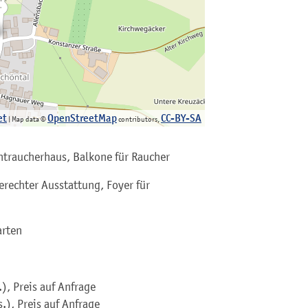
et
OpenStreetMap
CC-BY-SA
| Map data ©
contributors,
htraucherhaus, Balkone für Raucher
rechter Ausstattung, Foyer für
arten
), Preis auf Anfrage
.), Preis auf Anfrage