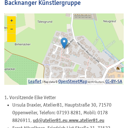
Backnanger Künstlergruppe
+
−
Leaflet
OpenStreetMap
CC-BY-SA
| Map data ©
contributors,
1. Vorsitzende
Elke
Vetter
Ursula Draxler, Atelier81, Hauptstraße 30, 71570
Oppenweiler, Telefon: 07193 8281, Mobil: 0178
8826911,
ud@atelier81.eu,
www.atelier81.eu
Ernst Hövelborn, Friedrich List Straße 31, 71522