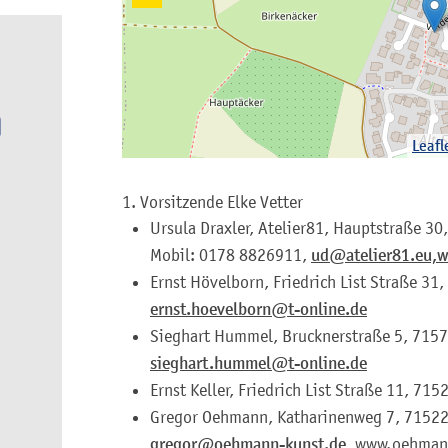
Leafl
1. Vorsitzende
Elke
Vetter
Ursula Draxler, Atelier81, Hauptstraße 30
Mobil: 0178 8826911,
ud@atelier81.eu,
w
Ernst Hövelborn, Friedrich List Straße 3
ernst.hoevelborn@t-online.de
Sieghart Hummel, Brucknerstraße 5, 71573
sieghart.hummel@t-online.de
Ernst Keller, Friedrich List Straße 11, 7
Gregor Oehmann, Katharinenweg 7, 71522
gregor@oehmann-kunst.de,
www.oehmann