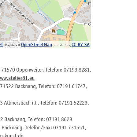
et
OpenStreetMap
CC-BY-SA
| Map data ©
contributors,
, 71570 Oppenweiler, Telefon: 07193 8281,
ww.atelier81.eu
1, 71522 Backnang, Telefon: 07191 61747,
 Allmersbach i.T., Telefon: 07191 52223,
1522 Backnang, Telefon: 07191 8629
 Backnang, Telefon/Fax: 07191 731551,
-kunst.de