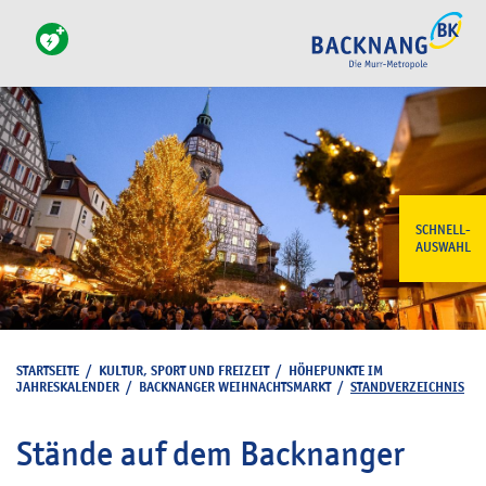
SCHNELL-
AUSWAHL
STARTSEITE
/
KULTUR, SPORT UND FREIZEIT
/
HÖHEPUNKTE IM
JAHRESKALENDER
/
BACKNANGER WEIHNACHTSMARKT
/
STANDVERZEICHNIS
Stände auf dem Backnanger