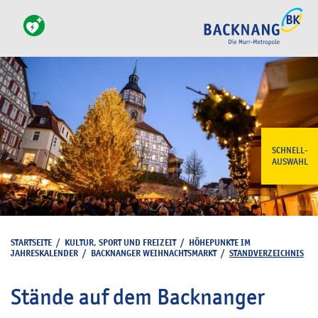
SCHNELL-
AUSWAHL
STARTSEITE
/
KULTUR, SPORT UND FREIZEIT
/
HÖHEPUNKTE IM
JAHRESKALENDER
/
BACKNANGER WEIHNACHTSMARKT
/
STANDVERZEICHNIS
Stände auf dem Backnanger