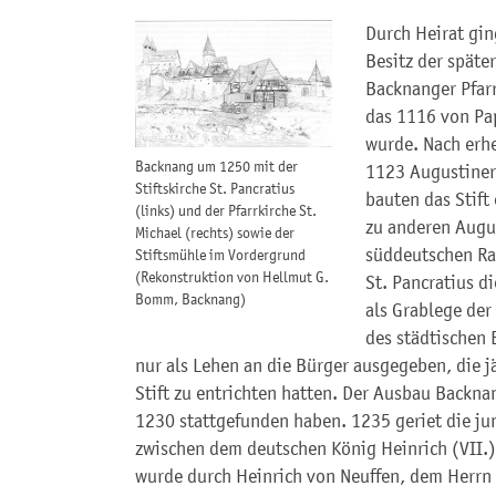
Durch Heirat gi
Besitz der späte
Backnanger Pfarr
das 1116 von Pap
wurde. Nach erh
Backnang um 1250 mit der
1123 Augustiner 
Stiftskirche St. Pancratius
bauten das Stift
(links) und der Pfarrkirche St.
zu anderen Augus
Michael (rechts) sowie der
süddeutschen Ra
Stiftsmühle im Vordergrund
(Rekonstruktion von Hellmut G.
St. Pancratius d
Bomm, Backnang)
als Grablege der
des städtischen 
nur als Lehen an die Bürger ausgegeben, die j
Stift zu entrichten hatten. Der Ausbau Backna
1230 stattgefunden haben. 1235 geriet die ju
zwischen dem deutschen König Heinrich (VII.) 
wurde durch Heinrich von Neuffen, dem Herrn 