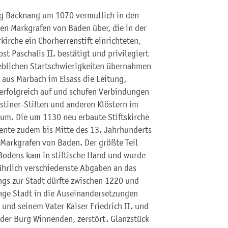
ng Backnang um 1070 vermutlich in den
ren Markgrafen von Baden über, die in der
kirche ein Chorherrenstift einrichteten,
st Paschalis II. bestätigt und privilegiert
eblichen Startschwierigkeiten übernahmen
aus Marbach im Elsass die Leitung,
 erfolgreich auf und schufen Verbindungen
tiner-Stiften und anderen Klöstern im
um. Die um 1130 neu erbaute Stiftskirche
iente zudem bis Mitte des 13. Jahrhunderts
 Markgrafen von Baden. Der größte Teil
Bodens kam in stiftische Hand und wurde
ährlich verschiedenste Abgaben an das
ngs zur Stadt dürfte zwischen 1220 und
nge Stadt in die Auseinandersetzungen
und seinem Vater Kaiser Friedrich II. und
der Burg Winnenden, zerstört. Glanzstück