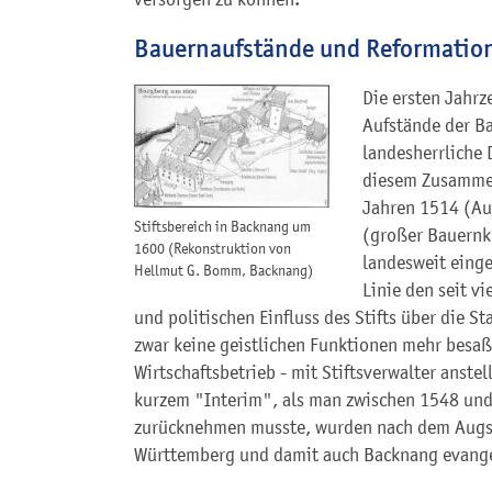
Bauernaufstände und Reformatio
Die ersten Jahrz
Aufstände der Ba
landesherrliche 
diesem Zusammen
Jahren 1514 (Au
Stiftsbereich in Backnang um
(großer Bauernk
1600 (Rekonstruktion von
landesweit einge
Hellmut G. Bomm, Backnang)
Linie den seit v
und politischen Einfluss des Stifts über die S
zwar keine geistlichen Funktionen mehr besaß
Wirtschaftsbetrieb - mit Stiftsverwalter anste
kurzem "Interim", als man zwischen 1548 un
zurücknehmen musste, wurden nach dem Augsb
Württemberg und damit auch Backnang evange