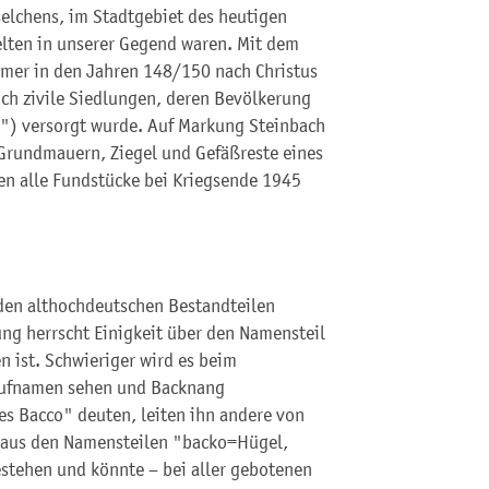
lchens, im Stadtgebiet des heutigen
elten in unserer Gegend waren. Mit dem
mer in den Jahren 148/150 nach Christus
uch zivile Siedlungen, deren Bevölkerung
ca") versorgt wurde. Auf Markung Steinbach
Grundmauern, Ziegel und Gefäßreste eines
en alle Fundstücke bei Kriegsende 1945
iden althochdeutschen Bestandteilen
ng herrscht Einigkeit über den Namensteil
n ist. Schwieriger wird es beim
 Rufnamen sehen und Backnang
s Bacco" deuten, leiten ihn andere von
 aus den Namensteilen "backo=Hügel,
tehen und könnte – bei aller gebotenen