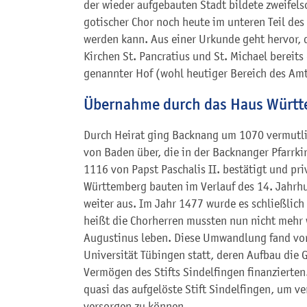
der wieder aufgebauten Stadt bildete zweifelso
gotischer Chor noch heute im unteren Teil de
werden kann. Aus einer Urkunde geht hervor,
Kirchen St. Pancratius und St. Michael bereits
genannter Hof (wohl heutiger Bereich des Am
Übernahme durch das Haus Würt
Durch Heirat ging Backnang um 1070 vermutlic
von Baden über, die in der Backnanger Pfarrkir
1116 von Papst Paschalis II. bestätigt und pri
Württemberg bauten im Verlauf des 14. Jahrhun
weiter aus. Im Jahr 1477 wurde es schließlich 
heißt die Chorherren mussten nun nicht mehr 
Augustinus leben. Diese Umwandlung fand vo
Universität Tübingen statt, deren Aufbau die
Vermögen des Stifts Sindelfingen finanzierten
quasi das aufgelöste Stift Sindelfingen, um ve
versorgen zu können.