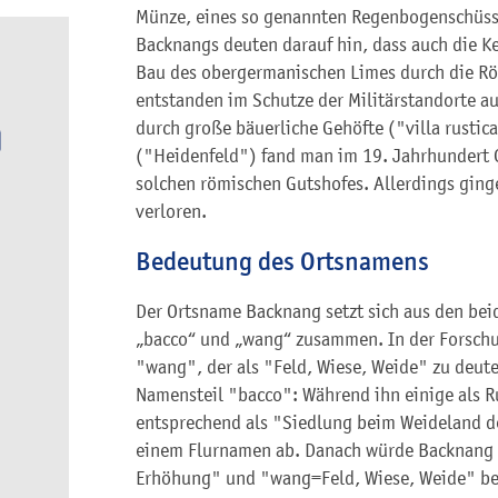
Münze, eines so genannten Regenbogenschüsse
Backnangs deuten darauf hin, dass auch die K
Bau des obergermanischen Limes durch die Rö
entstanden im Schutze der Militärstandorte a
durch große bäuerliche Gehöfte ("villa rusti
("Heidenfeld") fand man im 19. Jahrhundert 
solchen römischen Gutshofes. Allerdings ging
verloren.
Bedeutung des Ortsnamens
Der Ortsname Backnang setzt sich aus den be
„bacco“ und „wang“ zusammen. In der Forschu
"wang", der als "Feld, Wiese, Weide" zu deute
Namensteil "bacco": Während ihn einige als
entsprechend als "Siedlung beim Weideland de
einem Flurnamen ab. Danach würde Backnang
Erhöhung" und "wang=Feld, Wiese, Weide" bes