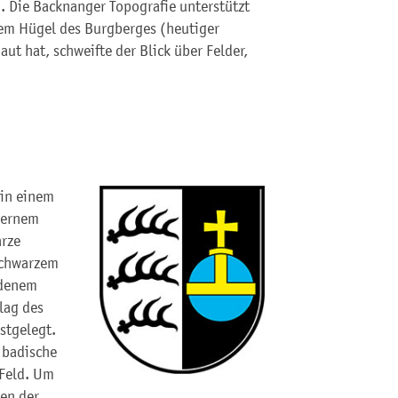
. Die Backnanger Topografie unterstützt
dem Hügel des Burgberges (heutiger
ut hat, schweifte der Blick über Felder,
 in einem
lbernem
arze
schwarzem
ldenem
lag des
stgelegt.
 badische
Feld. Um
gen der