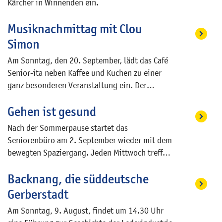
Kärcher in Winnenden ein.
Musiknachmittag mit Clou
Simon
Am Sonntag, den 20. September, lädt das Café
Senior-ita neben Kaffee und Kuchen zu einer
ganz besonderen Veranstaltung ein. Der
Stuttgarter Sänger Clou Simon sorgt mit
Gehen ist gesund
Schlagern und Evergreens für beste
Unterhaltung. Clou Simon ist den
Nach der Sommerpause startet das
Backnangerinnen und Backnangern vom
Seniorenbüro am 2. September wieder mit dem
Straßenfest bekannt, tritt unter anderem auf
bewegten Spaziergang. Jeden Mittwoch treffen
Kreuzfahrtschiffen auf und begeistert mit seiner
sich Seniorinnen und Senioren, die Freude am
sympathischen Art musikalisch sein Publikum.
Backnang, die süddeutsche
gemeinsamen Spazierengehen haben. Die
Ein Fahrdienst wird angeboten. Zur
Bewegungsleiter laden während der
Gerberstadt
Veranstaltung und für den Fahrdienst ist eine
einstündigen Runde dazu ein, immer wieder
Anmeldung erforderlich. Weitere Informationen
Am Sonntag, 9. August, findet um 14.30 Uhr
leichte Gymnastikübungen durchzuführen, die
erteilt das Seniorenbüro, Im Biegel 13, oder