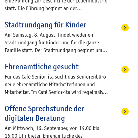
eine Führung zur Geschichte der Lederindustrie
zur Beweglichkeit und Stabilisierung
telefonisch unter 07191 894-319.
statt. Die Führung beginnt an der
beitragen. Sich in der Gemeinschaft zu
Bushaltestelle Im Biegel und kostet zehn Euro.
bewegen und dabei die Möglichkeit zu nutzen,
Stadtrundgang für Kinder
Um passende Bezahlung direkt vor Ort wird
sich zu unterhalten, fördert das Denken, beugt
gebeten.
Krankheiten vor und trägt dazu bei, bis ins
Am Samstag, 8. August, findet wieder ein
hohe Alter glücklich und fit zu bleiben. Neu
Stadtrundgang für Kinder und für die ganze
Interessierte sind herzlich willkommen. Eine
Familie statt. Der Stadtrundgang beginnt um
Anmeldung ist nicht erforderlich. Treffpunkt ist
15.00 Uhr im Stiftshof vor dem Amtsgericht
mittwochs um 15.00 Uhr vor dem
Ehrenamtliche gesucht
und dauert 60 Minuten. Der Preis pro Familie
Seniorenbüro, Im Biegel 13.
beträgt sieben Euro.
Für das Café Senior-ita sucht das Seniorenbüro
neue ehrenamtliche Mitarbeiterinnen und
Mitarbeiter. Im Café Senior-ita wird regelmäßig
sonntags von 14.00 bis 16.00 Uhr mit
Offene Sprechstunde der
Getränken und selbst gebackenen Kuchen
bewirtet. Dienstags ist ab 14.00 Uhr
digitalen Beratung
Spielenachmittag im Saal des Seniorenbüros.
Am Mittwoch, 16. September, von 14.00 bis
Dort treffen sich Skatspieler und andere
16.00 Uhr bieten Ehrenamtliche des