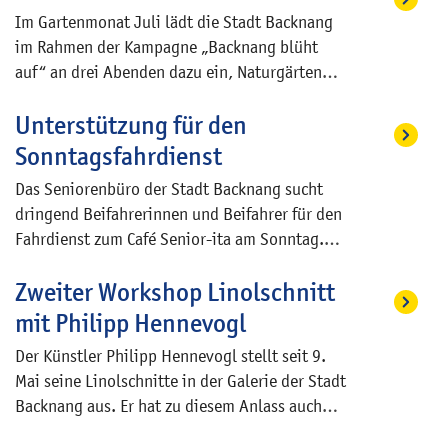
städtischen Graphik-Kabinett im Helferhaus,
Im Gartenmonat Juli lädt die Stadt Backnang
Petrus-Jacobi-Weg 5, eine neue Ausstellung.
im Rahmen der Kampagne „Backnang blüht
Sie macht anhand von ausgewählten Werken
auf“ an drei Abenden dazu ein, Naturgärten
aus der Backnanger Ernst-Riecker-Sammlung
kennenzulernen, Erfahrungen auszutauschen
sichtbar, wie die durch die Dampfmaschine
Unterstützung für den
und Anregungen für die eigene naturnahe
revolutionierten Verkehrswege neue, weit
Gartengestaltung zu erhalten. Die
Sonntagsfahrdienst
entfernte Reiseziele erschlossen und den
Veranstaltungen richten sich an interessierte
künstlerischen Horizont erweiterten. Zugleich
Das Seniorenbüro der Stadt Backnang sucht
Bürgerinnen und Bürger, die ihren Garten
entstanden neue Märkte für Druckgraphiken:
dringend Beifahrerinnen und Beifahrer für den
nachhaltig, artenreich und zugleich erholsam
Andenkenblätter, Veduten und
Fahrdienst zum Café Senior-ita am Sonntag.
gestalten möchten.
Guckkastenbilder wurden zu beliebten
Damit unsere Fahrgäste sicher ein- und
Reisesouvenirs.
Zweiter Workshop Linolschnitt
aussteigen können, leisten unsere
Ehrenamtlichen wertvolle Hilfestellungen.
mit Philipp Hennevogl
Somit wird vielen ermöglicht, an einem
Der Künstler Philipp Hennevogl stellt seit 9.
geselligen Angebot für ältere Menschen
Mai seine Linolschnitte in der Galerie der Stadt
teilzuhaben. Wenn Sie Interesse an einem
Backnang aus. Er hat zu diesem Anlass auch
Ehrenamt haben, melden Sie sich gerne im
einen zweitägigen Workshop in der
Seniorenbüro, im Biegel 13, oder telefonisch