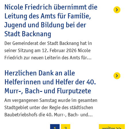
Nicole Friedrich übernimmt die
Abstellmöglichkeiten am Bahnhof und auch
sowie im westlichen Bereich des Größewalds,
innerhalb der Innenstadt. Alle Fahrradboxen
an der Verbindung in Richtung Rietenau mit der
Leitung des Amts für Familie,
sind vermietet und die Warteliste sehr lang.
Anlage von Amphibienlaichgewässern
Jugend und Bildung bei der
begonnen.
Stadt Backnang
Der Gemeinderat der Stadt Backnang hat in
seiner Sitzung am 12. Februar 2026 Nicole
Friedrich zur neuen Leiterin des Amts für
Familie, Jugend und Bildung gewählt. Die
Herzlichen Dank an alle
Diplom-Sozialpädagogin (FH) bringt
langjährige Führungserfahrung im
Helferinnen und Helfer der 40.
kommunalen Bereich mit und wird die Position
Murr-, Bach- und Flurputzete
zum 1. Juli 2026 antreten.
Am vergangenen Samstag wurde im gesamten
Stadtgebiet unter der Regie des städtischen
Baubetriebshofs die 40. Murr-, Bach- und
Flurputzete zusammen mit der 14. Kreisputzete
1
2
weiter >>