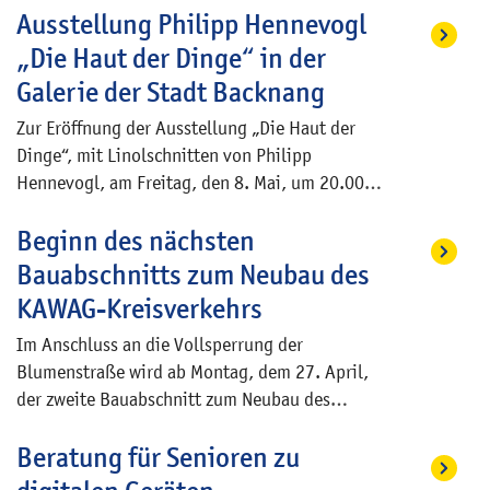
Ausstellung Philipp Hennevogl
fälschlicherweise vor, im Auftrag der Stadt zu
wurden bereits im Vorfeld um insgesamt 20.5
handeln.
Stunden auf nun 71.0 Stunden pro Woche
„Die Haut der Dinge“ in der
erhöht.
Galerie der Stadt Backnang
Zur Eröffnung der Ausstellung „Die Haut der
Dinge“, mit Linolschnitten von Philipp
Hennevogl, am Freitag, den 8. Mai, um 20.00
Uhr in der Galerie der Stadt Backnang, Petrus-
Beginn des nächsten
Jacobi-Weg 1, sind alle Interessierten herzlich
eingeladen. Stefan Setzer, Erster Bürgermeister
Bauabschnitts zum Neubau des
der Stadt Backnang, wird ein Grußwort
KAWAG-Kreisverkehrs
sprechen. Galerieleiter Martin Schick wird
Im Anschluss an die Vollsperrung der
danach in die Ausstellung einführen. Das Haus
Blumenstraße wird ab Montag, dem 27. April,
ist am Eröffnungstag ab 19.00 Uhr geöffnet.
der zweite Bauabschnitt zum Neubau des
Die Ausstellung läuft bis 8. August 2026.
Kreisverkehrs Weissacher Straße / Stuttgarter
Beratung für Senioren zu
Straße / Blumenstraße beginnen. Dabei werden
im nordöstlichen Bereich des Kreisverkehrs die