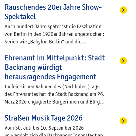
andernorts jedoch dringend benötigt wird.
Rauschendes 20er Jahre Show-
Amtsgericht. Die Führung hat eine Dauer von
90 Minuten, der Preis beträgt 7 Euro pro
Spektakel
Person.
Auch hundert Jahre später ist die Faszination
von Berlin in den 1920er Jahren ungebrochen;
Serien wie „Babylon Berlin“ und die
zugrundeliegenden Kriminalromane von Volker
Ehrenamt im Mittelpunkt: Stadt
Kutscher begeistern Millionen Menschen im In-
und Ausland.
Backnang würdigt
herausragendes Engagement
Im feierlichen Rahmen des (Nachholer-)Tags
des Ehrenamtes hat die Stadt Backnang am 26.
März 2026 engagierte Bürgerinnen und Bürger
für ihren langjährigen und außergewöhnlichen
Straßen Musik Tage 2026
Einsatz ausgezeichnet. Oberbürgermeister
Maximilian Friedrich betonte in seiner
Vom 30. Juli bis 10. September 2026
Ansprache die zentrale Bedeutung des
verwandelt sich die Backnanger Innenstadt an