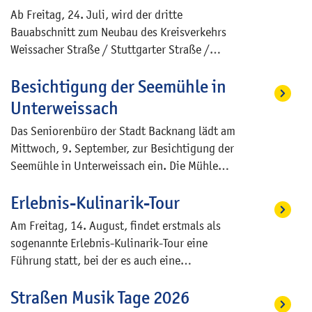
Ab Freitag, 24. Juli, wird der dritte
Bauabschnitt zum Neubau des Kreisverkehrs
Weissacher Straße / Stuttgarter Straße /
Blumenstraße beginnen. Dabei werden im
Besichtigung der Seemühle in
südöstlichen Bereich des Kreisverkehrs,
zwischen der Weissacher Straße und der
Unterweissach
Stuttgarter Straße, die Leitungen erneuert, die
Das Seniorenbüro der Stadt Backnang lädt am
Bushaltestelle Gesundheitszentrum in
Mittwoch, 9. September, zur Besichtigung der
Fahrtrichtung stadtauswärts umgebaut, eine
Seemühle in Unterweissach ein. Die Mühle
weitere Bushaltestelle in der Stuttgarter Straße
blickt auf eine lange Geschichte zurück, die bis
neu gebaut und dieser Abschnitt des
Erlebnis-Kulinarik-Tour
ins 13. Jahrhundert reicht. Heute ist die
Kreisverkehrs hergestellt.
Seemühle die einzige Mühle im Weissacher Tal,
Am Freitag, 14. August, findet erstmals als
die noch gewerblich genutzt wird. Da einige
sogenannte Erlebnis-Kulinarik-Tour eine
enge Treppen in der Mühle zu bewältigen sind,
Führung statt, bei der es auch eine
sollten alle gut zu Fuß sein. Im Anschluss an
Mitmachaktion gibt. Der Stadtrundgang, bei
die Führung haben die Teilnehmerinnen und
Straßen Musik Tage 2026
dem diesmal an zwei Stationen bei Häppchen
Teilnehmer noch die Möglichkeit, den