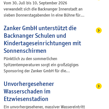
und Fingerfood Genuss mit Stadtgeschichte
Vom 30. Juli bis 10. September 2026
Mühlenladen zu besichtigen. Danach geht es zu
verbunden wird, beginnt um 16.30 Uhr vor dem
verwandelt sich die Backnanger Innenstadt an
Fuß zum nächstgelegenen Kaffeehaus, wo der
Backnanger Bürgerhaus und dauert 120
sieben Donnerstagabenden in eine Bühne für
Nachmittag einen gemeinsamen Ausklang
Minuten. Der Preis beträgt 35 Euro.
regionale Live-Musik. Die Straßen-Musik-Tage
findet.
Zanker GmbH unterstützt die
bieten ein offenes Musikformat, bei dem
Künstlerinnen und Künstler aus der Region an
Backnanger Schulen und
wechselnden Orten in der Innenstadt auftreten
Kindertageseinrichtungen mit
– direkt, nahbar und unter freiem Himmel.
Sonnenschirmen
Pünktlich zu den sommerlichen
Spitzentemperaturen sorgt ein großzügiges
Sponsoring der Zanker GmbH für die
diesjährige Sommerzeit für spürbare
Unvorhergesehener
Erleichterung und optimalen Hitzeschutz an
den Backnanger Bildungseinrichtungen. Die
Wasserschaden im
Schirme werden mietfrei zur Verfügung
Etzwiesenstadion
gestellt, lediglich für den Auf- und Abbau fällt
Ein unvorhergesehener, massiver Wassereintritt
eine geringe Aufwandsentschädigung an. In