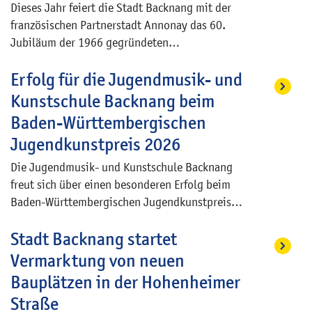
Dieses Jahr feiert die Stadt Backnang mit der
französischen Partnerstadt Annonay das 60.
Jubiläum der 1966 gegründeten
Städtepartnerschaft.
Erfolg für die Jugendmusik- und
Kunstschule Backnang beim
Baden-Württembergischen
Jugendkunstpreis 2026
Die Jugendmusik- und Kunstschule Backnang
freut sich über einen besonderen Erfolg beim
Baden-Württembergischen Jugendkunstpreis
2026. Drei Jugendliche aus dem
Stadt Backnang startet
Jugendkunstkurs von Sebastian Pollak konnten
die Fachjury mit ihren künstlerischen Arbeiten
Vermarktung von neuen
zum Thema „zusammen“ überzeugen.
Bauplätzen in der Hohenheimer
Straße