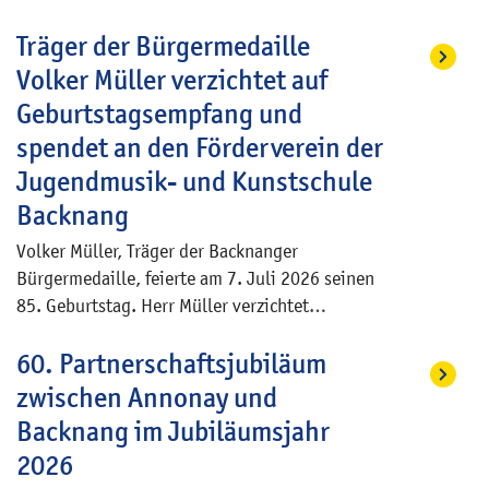
Stadtbücherei Backnang – es ist wieder Zeit für
Träger der Bürgermedaille
das traditionelle Kinder- und Figurentheater-
Festival. Bereits zum 26. Mal lässt die
Volker Müller verzichtet auf
Stadtbücherei Backnang an vier
Geburtstagsempfang und
aufeinanderfolgenden Montagen im August die
spendet an den Förderverein der
Puppen tanzen und Geschichten erzählen.
Jugendmusik- und Kunstschule
Backnang
Volker Müller, Träger der Backnanger
Bürgermedaille, feierte am 7. Juli 2026 seinen
85. Geburtstag. Herr Müller verzichtet
anlässlich seines Geburtstages auf einen
60. Partnerschaftsjubiläum
Empfang im Historischen Rathaus und
entschied sich stattdessen dazu, die für einen
zwischen Annonay und
Empfang sonst anfallenden Ausgaben an den
Backnang im Jubiläumsjahr
Förderverein der Jugendmusik- und
2026
Kunstschule Backnang zu spenden.