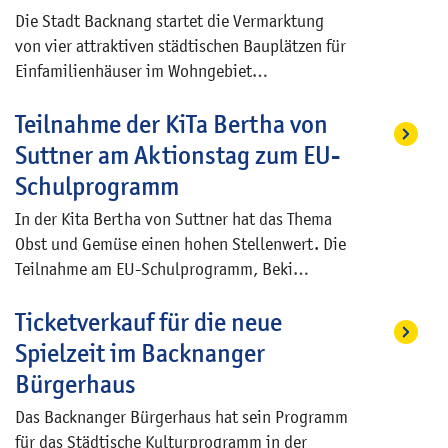
Die Stadt Backnang startet die Vermarktung
von vier attraktiven städtischen Bauplätzen für
Einfamilienhäuser im Wohngebiet
„Hohenheimer Straße“ (Bebauungsplan
Teilnahme der KiTa Bertha von
„Büttenenfeld“, Flurstücke 2203/4 bis
2203/7). Die Grundstücke sind zwischen 610
Suttner am Aktionstag zum EU-
und 640 Quadratmeter groß und befinden sich
Schulprogramm
in einer städtebaulich sehr attraktiven Lage mit
In der Kita Bertha von Suttner hat das Thema
hervorragender Infrastruktur. Der Gemeinderat
Obst und Gemüse einen hohen Stellenwert. Die
hat beschlossen, die Vergabe gegen
Teilnahme am EU-Schulprogramm, Beki
Höchstgebot durchzuführen, wobei das
(Bewusste Ernährung im Kindesalter) und
Mindestgebot bei 600 Euro pro Quadratmeter
Ticketverkauf für die neue
„Gartenland in Kinderhand“ sind
liegt. Im Kaufpreis sind die
ineinandergreifende Projekte, bei denen die
Erschließungskosten bereits enthalten. Das
Spielzeit im Backnanger
Kindergartenkinder die Vielfalt von Obst und
Verfahren richtet sich ausschließlich an
Bürgerhaus
Gemüse erleben und lernen, wie zum Beispiel
Privatpersonen zur Eigennutzung, Bauträger
Das Backnanger Bürgerhaus hat sein Programm
aus einem Samenkorn eine essbare Frucht
sind ausgeschlossen. Das Wohngebäude ist
für das Städtische Kulturprogramm in der
wächst, die geerntet und gemeinsam verzehrt
innerhalb von drei Jahren bezugsfertig zu