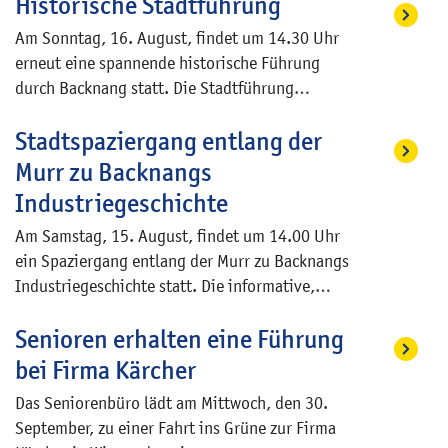
Historische Stadtführung
und kostet sieben Euro.
Am Sonntag, 16. August, findet um 14.30 Uhr
erneut eine spannende historische Führung
durch Backnang statt. Die Stadtführung
beginnt am Amtsgericht im Stiftshof und kostet
Stadtspaziergang entlang der
fünf Euro.
Murr zu Backnangs
Industriegeschichte
Am Samstag, 15. August, findet um 14.00 Uhr
ein Spaziergang entlang der Murr zu Backnangs
Industriegeschichte statt. Die informative,
120-minütige Führung beginnt an der
Senioren erhalten eine Führung
Bushaltestelle „Marienheim“ beim Finanzamt,
der ehemaligen Spinnerei Adolff (Spinnerei
bei Firma Kärcher
48), und kostet zehn Euro. Parkmöglichkeiten
Das Seniorenbüro lädt am Mittwoch, den 30.
sind vorhanden.
September, zu einer Fahrt ins Grüne zur Firma