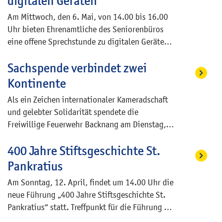
digitalen Geräten
Versorgungsleitungen erneuert, die
Am Mittwoch, den 6. Mai, von 14.00 bis 16.00
Bushaltestelle Gesundheitszentrum in
Uhr bieten Ehrenamtliche des Seniorenbüros
Fahrtrichtung ZOB barrierefrei umgebaut und
eine offene Sprechstunde zu digitalen Geräten
dieser Abschnitt des Kreisverkehrs hergestellt.
an. An diesem Tag können Sie Ihr Handy,
Sachspende verbindet zwei
Tablet, Laptop oder Notebook mitbringen und
Fragen stellen. Das Angebot ist kostenfrei und
Kontinente
findet im Seniorenbüro, Im Biegel 13, statt.
Als ein Zeichen internationaler Kameradschaft
Eine Anmeldung ist nicht erforderlich. Nähere
und gelebter Solidarität spendete die
Informationen erhalten Sie im Seniorenbüro
Freiwillige Feuerwehr Backnang am Dienstag,
unter der Telefonnummer 07191 894-319.
den 7. April, ausgemusterte, jedoch weiterhin
400 Jahre Stiftsgeschichte St.
einsatztaugliche Schutzkleidung an die
Feuerwehr Carlos Pfanni in Paraguay. Die
Pankratius
Spende umfasst Einsatzjacken und -hosen,
Am Sonntag, 12. April, findet um 14.00 Uhr die
Feuerwehrhelme sowie Feuerwehrstiefel –
neue Führung „400 Jahre Stiftsgeschichte St.
Ausrüstung, die in Deutschland aufgrund neuer
Pankratius“ statt. Treffpunkt für die Führung ist
Normen nicht mehr verwendet werden darf,
der Brunnen auf dem Stiftshof vor dem