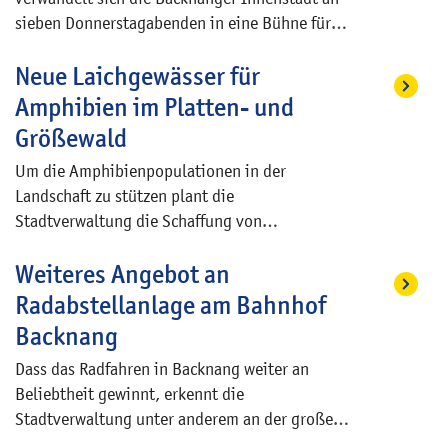
Ehrenamts für das gesellschaftliche Leben der
sieben Donnerstagabenden in eine Bühne für
Stadt.
regionale Live-Musik. Die Straßen-Musik-Tage
Neue Laichgewässer für
bieten ein offenes Musikformat, bei dem
Künstlerinnen und Künstler aus der Region an
Amphibien im Platten- und
wechselnden Orten in der Innenstadt auftreten
Größewald
– direkt, nahbar und unter freiem Himmel.
Um die Amphibienpopulationen in der
Landschaft zu stützen plant die
Stadtverwaltung die Schaffung von
Lebensräumen für Amphibien. Hierzu wird ein
Weiteres Angebot an
Verbund von mehreren Gewässern angelegt,
damit die Tiere bei zunehmender
Radabstellanlage am Bahnhof
Niederschlagsarmut und Trockenperioden auf
Backnang
andere Biotope ausweichen können. Die neuen
Dass das Radfahren in Backnang weiter an
Habitate werden schrittweise in 2026 und 2027
Beliebtheit gewinnt, erkennt die
umgesetzt. In der ersten Bauphase wird ab dem
Stadtverwaltung unter anderem an der großen
30. März im Gewann Fuchshau in der Senke an
Nachfrage nach gesicherten
der Verbindungsstraße nach Strümpfelbach,