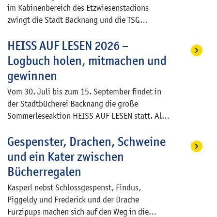
im Kabinenbereich des Etzwiesenstadions
einer umfassenden Aktion stattet das lokale
zwingt die Stadt Backnang und die TSG
Unternehmen Schulen und
Backnang Fußball 1919 e. V. zu temporären
Kindertageseinrichtungen im gesamten
HEISS AUF LESEN 2026 –
Einschränkungen. Betroffen sind insbesondere
Stadtgebiet mit hochwertigen Großschirmen
die Duschen und Umkleideräume sowie Teile
aus. Die Aktion ist zunächst auf den Zeitraum
Logbuch holen, mitmachen und
der Tribüneninfrastruktur, die aus Gründen der
bis zu den Sommerferien begrenzt.
gewinnen
Verkehrssicherungspflicht vorerst gesperrt
Vom 30. Juli bis zum 15. September findet in
werden mussten. Zur Ermittlung der
der Stadtbücherei Backnang die große
Schadensursache wurde eine Fachfirma mit der
Sommerleseaktion HEISS AUF LESEN statt. Alle
Leckageortung beauftragt. Dabei wurde eine
Kinder und Jugendlichen, die nach den
Undichtigkeit im Bereich des freistehenden
Gespenster, Drachen, Schweine
Sommerferien in mindestens die 2. Klasse
Duschelements in der Mitte des Duschbereichs
kommen, sind eingeladen, mitzumachen. Die
festgestellt. Die erforderlichen
und ein Kater zwischen
Teilnahme ist kostenlos. Jede Teilnehmerin und
Trocknungsmaßnahmen durch eine
Bücherregalen
jeder Teilnehmer erhält von der Stadtbücherei
spezialisierte Fachfirma wurden bereits
Kasperl nebst Schlossgespenst, Findus,
ein Logbuch, das zum Ausleihen der nur für
eingeleitet.
Piggeldy und Frederick und der Drache
Clubmitglieder reservierten HEISS-AUF-LESEN-
Furzipups machen sich auf den Weg in die
Bücher berechtigt.