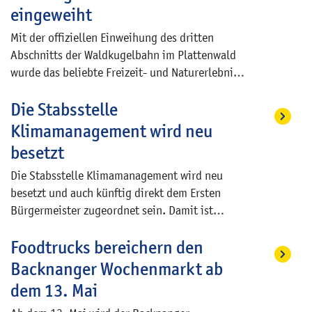
und Teilnehmer ihre eigene Kreativität und
auch Philipp Hennevogl selbst bevorzugt
eingeweiht
künstlerischen Fähigkeiten auf dem Gebiet der
arbeitet.
Mit der offiziellen Einweihung des dritten
Malerei.
Abschnitts der Waldkugelbahn im Plattenwald
wurde das beliebte Freizeit- und Naturerlebnis
in Backnang weiter ausgebaut. Zahlreiche
Die Stabsstelle
Projektpartner und Unterstützer kamen vor Ort
zusammen, um die Erweiterung der
Klimamanagement wird neu
touristischen Attraktion gemeinsam zu feiern.
besetzt
Die Stabsstelle Klimamanagement wird neu
besetzt und auch künftig direkt dem Ersten
Bürgermeister zugeordnet sein. Damit ist
sichergestellt, dass das Klimamanagement
Foodtrucks bereichern den
weiterhin eine herausgehobene Stellung
innerhalb der Stadtverwaltung einnimmt und
Backnanger Wochenmarkt ab
die Belange des Klimaschutzes sowohl
dem 13. Mai
innerhalb der Stadtverwaltung als auch in der