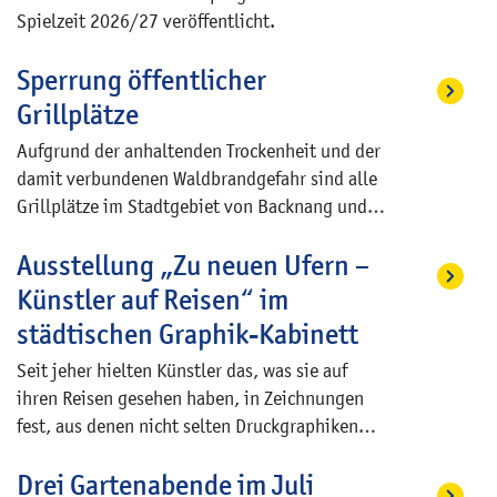
Spielzeit 2026/27 veröffentlicht.
werden kann. In diesem Jahr hat die Kita am
errichten sowie danach vom Erwerber für die
landesweiten Aktionstag zum EU-
Dauer von mindestens fünf Jahren selbst zu
Sperrung öffentlicher
Schulprogramm teilgenommen.
bewohnen.
Gruppenübergreifend wurde im Flur ein großer
Grillplätze
Regenbogen mit sieben Farben ausgemalt.
Aufgrund der anhaltenden Trockenheit und der
Jedes Kindergartenkind brachte am Aktionstag
damit verbundenen Waldbrandgefahr sind alle
eine Frucht oder ein Gemüse mit, das es dann
Grillplätze im Stadtgebiet von Backnang und
auf der entsprechenden Regenbogenfarbe
aller dazugehörigen Stadtteile ab sofort bis auf
platziert hat.
Ausstellung „Zu neuen Ufern –
Weiteres gesperrt.
Künstler auf Reisen“ im
städtischen Graphik-Kabinett
Seit jeher hielten Künstler das, was sie auf
ihren Reisen gesehen haben, in Zeichnungen
fest, aus denen nicht selten Druckgraphiken
wurden. Die Ausstellung „Zu neuen Ufern –
Drei Gartenabende im Juli
Künstler auf Reisen“ zeigt dazu ab 7. Juli im