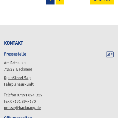
durchgeführt. Die Aktion wurde von der
Freiwilligen Feuerwehr Backnang, dem THW-
Ortsverband Backnang und der
Straßenmeisterei des Rems-Murr-Kreises
unterstützt.
KONTAKT
Pressestelle
Am Rathaus 1
71522
Backnang
OpenStreetMap
Fahrplanauskunft
Telefon
07191 894-329
Fax
07191 894-170
presse@backnang.de