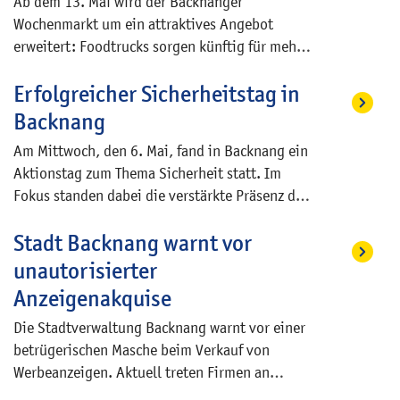
Ab dem 13. Mai wird der Backnanger
Stadtgesellschaft bündelt. Den Bürgerinnen
Wochenmarkt um ein attraktives Angebot
und Bürger steht damit auch künftig eine
erweitert: Foodtrucks sorgen künftig für mehr
direkte Ansprechperson für alle Themen rund
Vielfalt beim Mittagstisch. Besucherinnen und
um den Klimaschutz zur Verfügung.
Erfolgreicher Sicherheitstag in
Besucher dürfen sich auf wechselnde
kulinarische Angebote freuen – ideal für alle,
Backnang
die in ihrer Mittagspause schnell etwas
Am Mittwoch, den 6. Mai, fand in Backnang ein
Leckeres genießen oder einfach für etwas
Aktionstag zum Thema Sicherheit statt. Im
Abwechslung sorgen möchten.
Fokus standen dabei die verstärkte Präsenz des
städtischen Gemeindevollzugsdienstes (GVD)
Stadt Backnang warnt vor
sowie gemeinsame Begehungen des
Stadtgebiets, um die öffentliche Ordnung und
unautorisierter
Sicherheit weiter zu fördern. Wie bereits im
Anzeigenakquise
Rahmen der Vorstellung der polizeilichen
Die Stadtverwaltung Backnang warnt vor einer
Kriminalitätsstatistik angekündigt worden war,
betrügerischen Masche beim Verkauf von
hat die Stadt die Kontrollgänge des GVD in der
Werbeanzeigen. Aktuell treten Firmen an
Innenstadt deutlich intensiviert. Die
Gewerbetreibende heran und geben
wöchentlichen Kontrollzeiten für diese Streifen