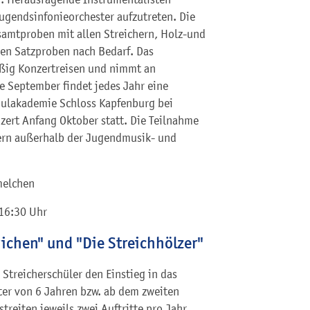
Jugendsinfonieorchester aufzutreten. Die
samtproben mit allen Streichern, Holz-und
en Satzproben nach Bedarf. Das
ßig Konzertreisen und nimmt an
 September findet jedes Jahr eine
hulakademie Schloss Kapfenburg bei
zert Anfang Oktober statt. Die Teilnahme
ern außerhalb der Jugendmusik- und
melchen
 16:30 Uhr
ichen" und "Die Streichhölzer"
 Streicherschüler den Einstieg in das
ter von 6 Jahren bzw. ab dem zweiten
treiten jeweils zwei Auftritte pro Jahr.