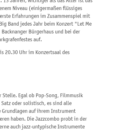
 13 Jahren, wichtiger als das Alter ist das
tenem Niveau (einigermaßen flüssiges
 erste Erfahrungen im Zusammenspiel mit
 Big Band jedes Jahr beim Konzert "Let Me
m Backnanger Bürgerhaus und bei der
rkgrafenfestes auf.
is 20.30 Uhr im Konzertsaal des
r Stelle. Egal ob Pop-Song, Filmmusik
Satz oder solistisch, es sind alle
e Grundlagen auf ihrem Instrument
eren haben. Die Jazzcombo probt in der
erne auch jazz-untypische Instrumente