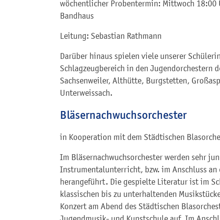
wöchentlicher Probentermin: Mittwoch 18:00 
Bandhaus
Leitung: Sebastian Rathmann
Darüber hinaus spielen viele unserer Schüler
Schlagzeugbereich in den Jugendorchestern d
Sachsenweiler, Althütte, Burgstetten, Großas
Unterweissach.
Bläsernachwuchsorchester
in Kooperation mit dem Städtischen Blasorch
Im Bläsernachwuchsorchester werden sehr jun
Instrumentalunterricht, bzw. im Anschluss an 
herangeführt. Die gespielte Literatur ist im 
klassischen bis zu unterhaltenden Musikstücken
Konzert am Abend des Städtischen Blasorches
Jugendmusik- und Kunstschule auf. Im Anschl