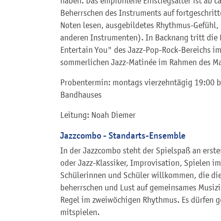
haben. Das empfohlene Einstiegsalter ist ab ca.
Beherrschen des Instruments auf fortgeschrit
Noten lesen, ausgebildetes Rhythmus-Gefühl,
anderen Instrumenten). In Backnang tritt die
Entertain You" des Jazz-Pop-Rock-Bereichs i
sommerlichen Jazz-Matinée im Rahmen des Ma
Probentermin: montags vierzehntägig 19:00 b
Bandhauses
Leitung: Noah Diemer
Jazzcombo - Standarts-Ensemble
In der Jazzcombo steht der Spielspaß an erste
oder Jazz-Klassiker, Improvisation, Spielen im 
Schülerinnen und Schüler willkommen, die di
beherrschen und Lust auf gemeinsames Musizi
Regel im zweiwöchigen Rhythmus. Es dürfen g
mitspielen.