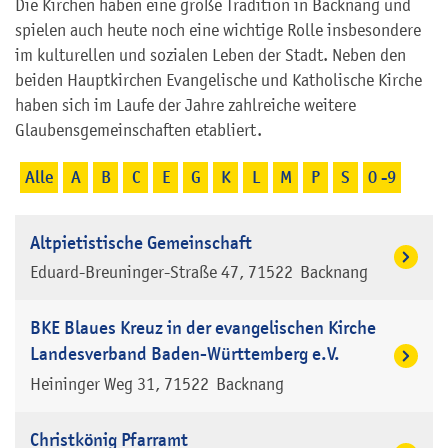
Die Kirchen haben eine große Tradition in Backnang und
spielen auch heute noch eine wichtige Rolle insbesondere
im kulturellen und sozialen Leben der Stadt. Neben den
beiden Hauptkirchen Evangelische und Katholische Kirche
haben sich im Laufe der Jahre zahlreiche weitere
Glaubensgemeinschaften etabliert.
Alle
A
B
C
E
G
K
L
M
P
S
0 -9
Altpietistische Gemeinschaft
Eduard-Breuninger-Straße 47
71522
Backnang
BKE Blaues Kreuz in der evangelischen Kirche
Landesverband Baden-Württemberg e.V.
Heininger Weg 31
71522
Backnang
Christkönig Pfarramt