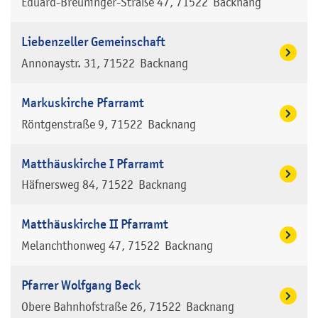
Eduard-Breuninger-Straße 47
71522
Backnang
Liebenzeller Gemeinschaft
Annonaystr. 31
71522
Backnang
Markuskirche Pfarramt
Röntgenstraße 9
71522
Backnang
Matthäuskirche I Pfarramt
Häfnersweg 84
71522
Backnang
Matthäuskirche II Pfarramt
Melanchthonweg 47
71522
Backnang
Pfarrer Wolfgang Beck
Obere Bahnhofstraße 26
71522
Backnang