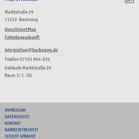
Marktstraße 29
71522
Backnang
OpenStreetMap
Fahrplanauskunft
integration@backnang.de
Telefon
07191 894-635
Gebäude
Marktstraße 29
Raum
3; 1. OG
I
MPRESSUM
DATENSCHUTZ
KONTAKT
B
ARRIEREFREIHEIT
L
EICHTE SPRACHE