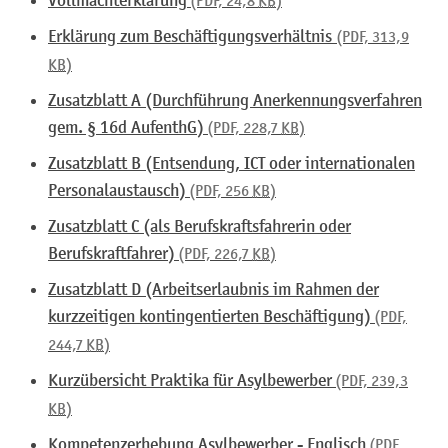
Vollmachterklärung
(PDF, 24,8
KB
)
Erklärung zum Beschäftigungsverhältnis
(PDF, 313,9
KB
)
Zusatzblatt A (Durchführung Anerkennungsverfahren
gem. § 16d AufenthG)
(PDF, 228,7
KB
)
Zusatzblatt B (Entsendung, ICT oder internationalen
Personalaustausch)
(PDF, 256
KB
)
Zusatzblatt C (als Berufskraftsfahrerin oder
Berufskraftfahrer)
(PDF, 226,7
KB
)
Zusatzblatt D (Arbeitserlaubnis im Rahmen der
kurzzeitigen kontingentierten Beschäftigung)
(PDF,
244,7
KB
)
Kurzübersicht Praktika für Asylbewerber
(PDF, 239,3
KB
)
Kompetenzerhebung Asylbewerber - Englisch
(PDF,