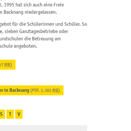
. 1995 hat sich auch eine Freie
in Backnang niedergelassen.
ebot für die Schülerinnen und Schüler. So
e, sieben Ganztagesbetriebe oder
rundschulen die Betreuung am
schule angeboten.
967
MB
)
en in Backnang
(PDF, 2,382
MB
)
S
T
V