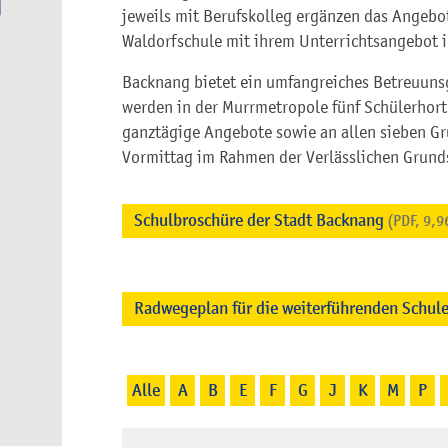
jeweils mit Berufskolleg ergänzen das Angebot
Waldorfschule mit ihrem Unterrichtsangebot 
Backnang bietet ein umfangreiches Betreuunsg
werden in der Murrmetropole fünf Schülerhort
ganztägige Angebote sowie an allen sieben G
Vormittag im Rahmen der Verlässlichen Grund
Schulbroschüre der Stadt Backnang
(PDF, 9,
Radwegeplan für die weiterführenden Schul
Alle
A
B
E
F
G
J
K
M
P