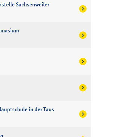
nstelle Sachsenweiler
ymnasium
auptschule in der Taus
ng