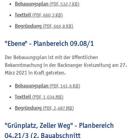
Bebauungsplan
(PDF, 532,7
KB
)
Textteil
(PDF, 660,3
KB
)
Begründung
(PDF, 666,8
KB
)
"Ebene" - Planbereich 09.08/1
Der Bebauungsplan ist mit der öffentlichen
Bekanntmachung in der Backnanger Kreiszeitung am 27.
März 2021 in Kraft getreten.
Bebauungsplan
(PDF, 141,6
KB
)
Textteil
(PDF, 1,034
MB
)
Begründung
(PDF, 2,487
MB
)
"Grünplatz, Zeller Weg" - Planbereich
04.21/3 (2. Bauabschnitt