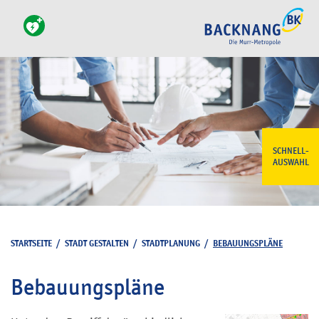
SCHNELL-
AUSWAHL
STARTSEITE
/
STADT GESTALTEN
/
STADTPLANUNG
/
BEBAUUNGSPLÄNE
Bebauungspläne