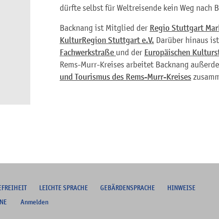
dürfte selbst für Weltreisende kein Weg nach 
Backnang ist Mitglied der
Regio Stuttgart Ma
KulturRegion Stuttgart e.V.
Darüber hinaus is
Fachwerkstraße
und der
Europäischen Kulturs
Rems-Murr-Kreises arbeitet Backnang außerd
und Tourismus des Rems-Murr-Kreises
zusam
EFREIHEIT
L
EICHTE SPRACHE
G
EBÄRDENSPRACHE
HINWEISE
NE
Anmelden