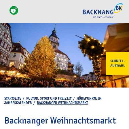
SCHNELL-
AUSWAHL
STARTSEITE
/
KULTUR, SPORT UND FREIZEIT
/
HÖHEPUNKTE IM
JAHRESKALENDER
/
BACKNANGER WEIHNACHTSMARKT
Backnanger Weihnachtsmarkt