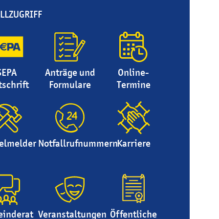
LLZUGRIFF
SEPA
Anträge und
Online-
tschrift
Formulare
Termine
elmelder
Notfallrufnummern
Karriere
inderat
Veranstaltungen
Öffentliche