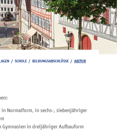
LAGEN
/
SCHULE
/
BILDUNGSABSCHLÜSSE
/
ABITUR
hen:
in Normalform, in sechs-, siebenjähriger
rm
n Gymnasien in dreijähriger Aufbauform