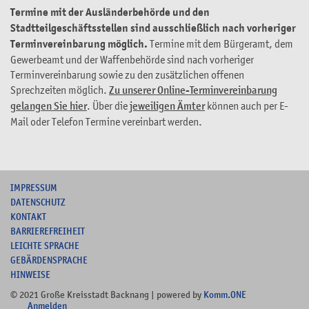
Termine mit der Ausländerbehörde und den
Stadtteilgeschäftsstellen sind ausschließlich nach vorheriger
Terminvereinbarung möglich.
Termine mit dem Bürgeramt, dem
Gewerbeamt und der Waffenbehörde sind nach vorheriger
Terminvereinbarung sowie zu den zusätzlichen offenen
Sprechzeiten möglich.
Zu unserer Online-Terminvereinbarung
gelangen Sie hier
. Über die
jeweiligen Ämter
können auch per E-
Mail oder Telefon Termine vereinbart werden.
I
MPRESSUM
DATENSCHUTZ
KONTAKT
B
ARRIEREFREIHEIT
L
EICHTE SPRACHE
G
EBÄRDENSPRACHE
HINWEISE
© 2021 Große Kreisstadt Backnang | powered by
Komm.ONE
Anmelden