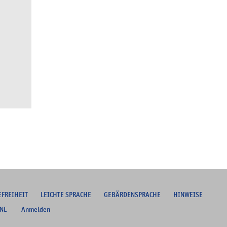
EFREIHEIT
L
EICHTE SPRACHE
G
EBÄRDENSPRACHE
HINWEISE
NE
Anmelden