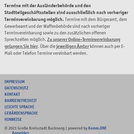
Termine mit der Ausländerbehörde und den
Stadtteilgeschäftsstellen sind ausschließlich nach vorheriger
Terminvereinbarung möglich.
Termine mit dem Bürgeramt, dem
Gewerbeamt und der Waffenbehörde sind nach vorheriger
Terminvereinbarung sowie zu den zusätzlichen offenen
Sprechzeiten möglich.
Zu unserer Online-Terminvereinbarung
gelangen Sie hier
. Über die
jeweiligen Ämter
können auch per E-
Mail oder Telefon Termine vereinbart werden.
I
MPRESSUM
DATENSCHUTZ
KONTAKT
B
ARRIEREFREIHEIT
L
EICHTE SPRACHE
G
EBÄRDENSPRACHE
HINWEISE
© 2021 Große Kreisstadt Backnang | powered by
Komm.ONE
Anmelden