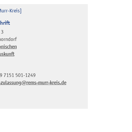
urr-Kreis]
hrift
 3
horndorf
onischen
uskunft
9 7151 501-1249
-zulassung@rems-murr-kreis.de