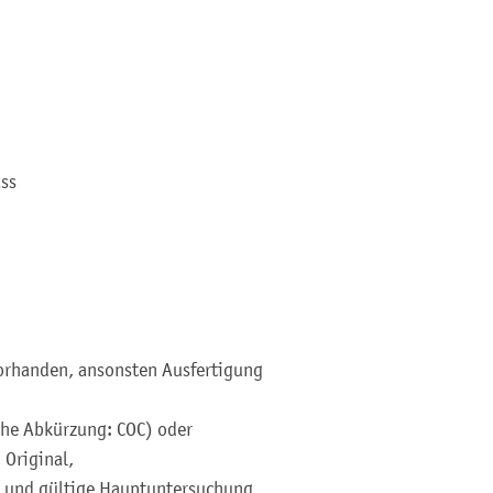
ass
vorhanden, ansonsten Ausfertigung
he Abkürzung: COC) oder
Original,
te und gültige Hauptuntersuchung,