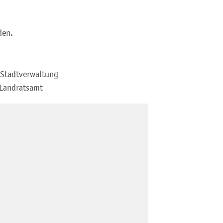
den.
 Stadtverwaltung
 Landratsamt