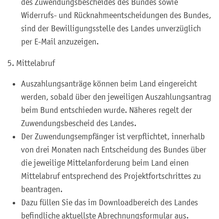
des
Zuwendungsbescheid
es
des
Bundes
sowie
Widerrufs
-
und Rücknahmeentscheidungen des Bundes
,
sind der Bewilligungsstelle des Landes unverzüglich
per E-Mail anzuzeigen.
5. Mittelabruf
Auszahlungsanträge können beim Land
eingereicht
werden
,
sobald
über den
jeweiligen Auszahlungsantrag
beim Bund
entschieden
wurde
.
Näheres regelt
der
Zuwendungsbescheid des Landes.
Der Zuwendungsempfänger ist verpflichtet, innerhalb
von drei Monaten nach
Entscheidung des
Bund
es
über
die
jeweilige Mittelanforderung
beim Land
einen
Mittelabruf
entsprechend de
s
Projektfortschritt
es
zu
beantragen.
Dazu füllen Sie das im Downloadbereich des Landes
befindliche aktuellste Abrechnungsformular aus.