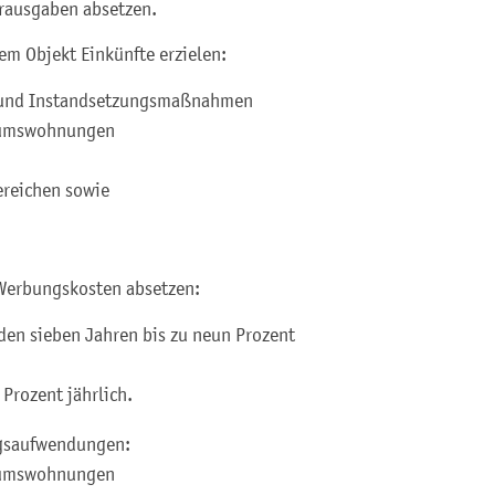
erausgaben absetzen.
em Objekt Einkünfte erzielen:
- und Instandsetzungsmaßnahmen
tumswohnungen
ereichen sowie
Werbungskosten absetzen:
den sieben Jahren bis zu neun Prozent
 Prozent jährlich.
gsaufwendungen:
tumswohnungen