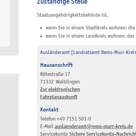
Zuständige Stelle
Staatsangehörigkeitsbehörde ist,
wenn Sie in einem Stadtkreis wohnen: die
wenn Sie in einem Landkreis wohnen: das
Ausländeramt [Landratsamt Rems-Murr-Krei
Hausanschrift
Rötestraße 17
71332
Waiblingen
Zur elektronischen
Fahrplanauskunft
Kontakt
Telefon
+49 7151 501-0
E-Mail
auslaenderamt@rems-murr-kreis.de
Servicekonto
Sichere Servicekonto-Nachrich