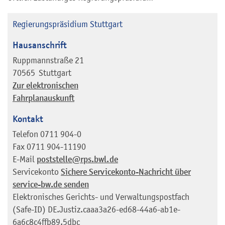
Regierungspräsidium Stuttgart
Hausanschrift
Ruppmannstraße 21
70565
Stuttgart
Zur elektronischen
Fahrplanauskunft
Kontakt
Telefon
0711 904-0
Fax
0711 904-11190
E-Mail
poststelle@rps.bwl.de
Servicekonto
Sichere Servicekonto-Nachricht über
service-bw.de senden
Elektronisches Gerichts- und Verwaltungspostfach
(Safe-ID)
DE.Justiz.caaa3a26-ed68-44a6-ab1e-
6a6c8c4ffb89.5dbc