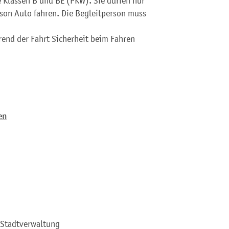
e Klassen B und BE (PKW). Sie dürfen nur
son Auto fahren. Die Begleitperson muss
rend der Fahrt Sicherheit beim Fahren
en
 Stadtverwaltung