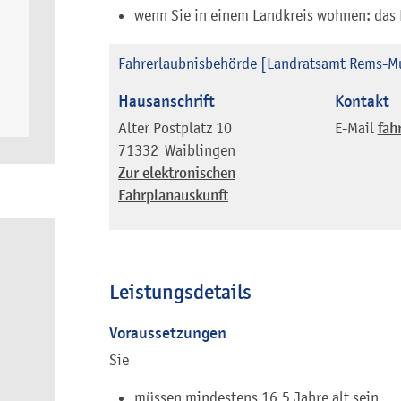
wenn Sie in einem Landkreis wohnen: das
Fahrerlaubnisbehörde [Landratsamt Rems-Mu
Hausanschrift
Kontakt
Alter Postplatz 10
E-Mail
fah
71332
Waiblingen
Zur elektronischen
Fahrplanauskunft
Leistungsdetails
Voraussetzungen
Sie
müssen mindestens 16,5 Jahre alt sein,