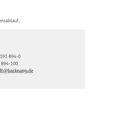
ensablauf.
191 894-0
 894-100
dt@backnang.de