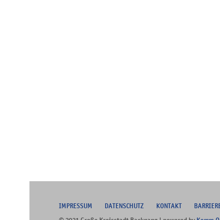
I
MPRESSUM
DATENSCHUTZ
KONTAKT
B
ARRIER
© 2021 Große Kreisstadt Backnang | powered by
Komm.O