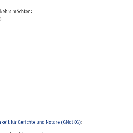
rkehrs möchten:
0
arkeit für Gerichte und Notare (GNotKG)
: