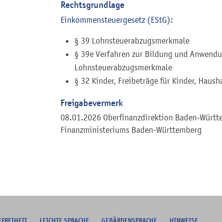
Rechtsgrundlage
Einkommensteuergesetz (EStG)
:
§ 39 Lohnsteuerabzugsmerkmale
§ 39e Verfahren zur Bildung und Anwendu
Lohnsteuerabzugsmerkmale
§ 32 Kinder, Freibeträge für Kinder, Haush
Freigabevermerk
08.01.2026 Oberfinanzdirektion Baden-Württe
Finanzministeriums Baden-Württemberg
EFREIHEIT
L
EICHTE SPRACHE
G
EBÄRDENSPRACHE
HINWEISE