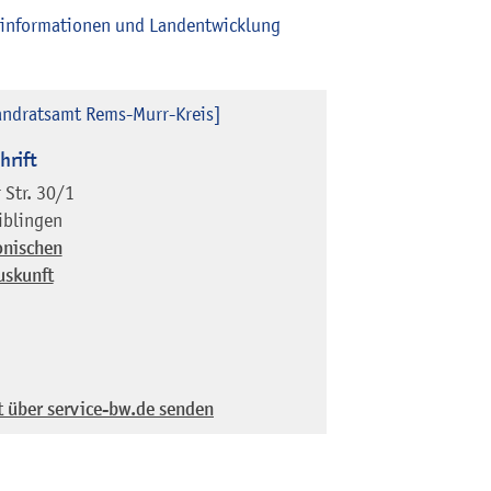
oinformationen und Landentwicklung
andratsamt Rems-Murr-Kreis]
hrift
 Str. 30/1
iblingen
onischen
uskunft
t über service-bw.de senden