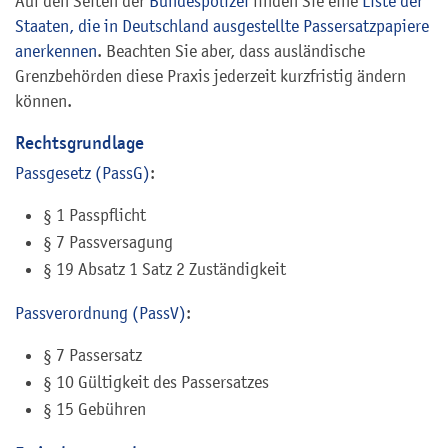
Auf den Seiten der
Bundespolizei
finden Sie eine
Liste der
Staaten, die in Deutschland ausgestellte Passersatzpapiere
anerkennen
. Beachten Sie aber, dass ausländische
Grenzbehörden diese Praxis jederzeit kurzfristig ändern
können.
Rechtsgrundlage
Passgesetz (PassG)
:
§ 1 Passpflicht
§ 7 Passversagung
§ 19 Absatz 1 Satz 2 Zuständigkeit
Passverordnung (PassV)
:
§ 7 Passersatz
§ 10 Gültigkeit des Passersatzes
§ 15 Gebühren