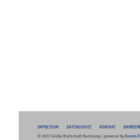
I
MPRESSUM
DATENSCHUTZ
KONTAKT
B
ARRIER
© 2021 Große Kreisstadt Backnang | powered by
Komm.O