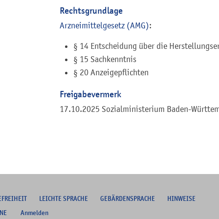
Rechtsgrundlage
Arzneimittelgesetz (AMG)
:
§ 14 Entscheidung über die Herstellungse
§ 15 Sachkenntnis
§ 20 Anzeigepflichten
Freigabevermerk
17.10.2025 Sozialministerium Baden-Württe
EFREIHEIT
L
EICHTE SPRACHE
G
EBÄRDENSPRACHE
HINWEISE
NE
Anmelden