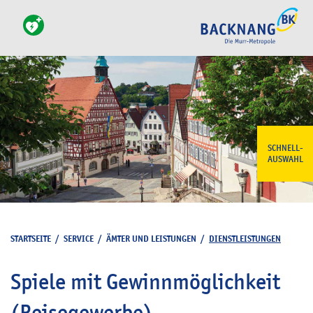
SCHNELL-
AUSWAHL
STARTSEITE
/
SERVICE
/
ÄMTER UND LEISTUNGEN
/
DIENSTLEISTUNGEN
Spiele mit Gewinnmöglichkeit
(Reisegewerbe) -