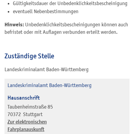
Gültigkeitsdauer der Unbedenklichkeitsbescheinigung
eventuell Nebenbestimmungen
Hinweis:
Unbedenklichkeitsbescheinigungen können auch
befristet oder mit Auflagen verbunden erteilt werden.
Zuständige Stelle
Landeskriminalamt Baden-Württemberg
Landeskriminalamt Baden-Württemberg
Hausanschrift
Taubenheimstraße 85
70372
Stuttgart
Zur elektronischen
Fahrplanauskunft