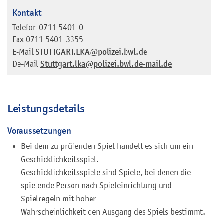
Kontakt
Telefon
0711 5401-0
Fax
0711 5401-3355
E-Mail
STUTTGART.LKA@polizei.bwl.de
De-Mail
Stuttgart.lka@polizei.bwl.de-mail.de
Leistungsdetails
Voraussetzungen
Bei dem zu prüfenden Spiel handelt es sich um ein
Geschicklichkeitsspiel.
Geschicklichkeitsspiele sind Spiele, bei denen die
spielende Person nach Spieleinrichtung und
Spielregeln mit hoher
Wahrscheinlichkeit den Ausgang des Spiels bestimmt.