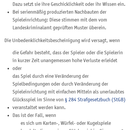
Dazu setzt sie ihre Geschicklichkeit oder ihr Wissen ein.
Bei serienmäßig produzierten Nachbauten der
Spieleinrichtung: Diese stimmen mit dem vom
Landeskriminalamt geprüften Muster überein.
Die Unbedenklichkeitsbescheinigung wird versagt, wenn
die Gefahr besteht, dass der Spieler oder die Spielerin
in kurzer Zeit unangemessen hohe Verluste erleidet
oder
das Spiel durch eine Veränderung der
Spielbedingungen oder durch Veränderung der
Spieleinrichtung mit einfachen Mitteln als unerlaubtes
Glücksspiel im Sinne von
§ 284 Strafgesetzbuch (StGB)
veranstaltet werden kann.
Das ist der Fall, wenn
es sich um Karten-, Würfel- oder Kugelspiele