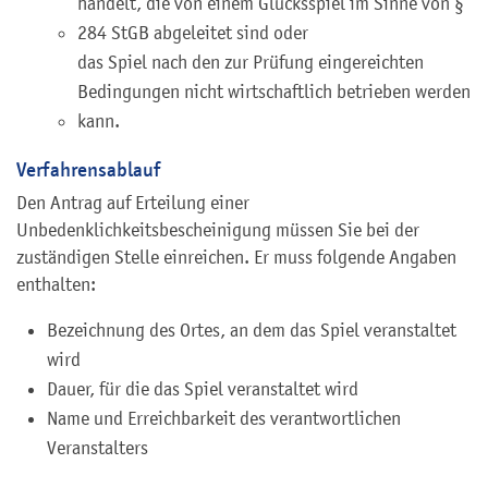
handelt, die von einem Glücksspiel im Sinne von §
284 StGB abgeleitet sind oder
das Spiel nach den zur Prüfung eingereichten
Bedingungen nicht wirtschaftlich betrieben werden
kann.
Verfahrensablauf
Den Antrag auf Erteilung einer
Unbedenklichkeitsbescheinigung müssen Sie bei der
zuständigen Stelle einreichen. Er muss folgende Angaben
enthalten:
Bezeichnung des Ortes, an dem das Spiel veranstaltet
wird
Dauer, für die das Spiel veranstaltet wird
Name und Erreichbarkeit des verantwortlichen
Veranstalters