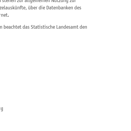
en stehen zur allgemeinen Nutzung zur
nzelauskünfte, über die Datenbanken des
rnet.
en beachtet das Statistische Landesamt den
rg