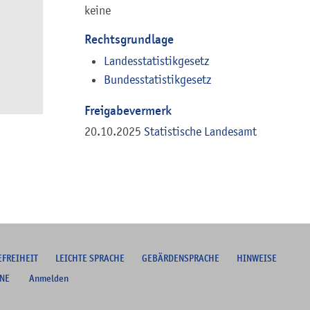
keine
Rechtsgrundlage
Landesstatistikgesetz
Bundesstatistikgesetz
Freigabevermerk
20.10.2025
Statistische Landesamt
EFREIHEIT
L
EICHTE SPRACHE
G
EBÄRDENSPRACHE
HINWEISE
NE
Anmelden