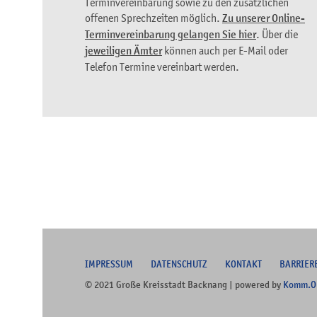
Terminvereinbarung sowie zu den zusätzlichen
offenen Sprechzeiten möglich.
Zu unserer Online-
Terminvereinbarung gelangen Sie hier
. Über die
jeweiligen Ämter
können auch per E-Mail oder
Telefon Termine vereinbart werden.
I
MPRESSUM
DATENSCHUTZ
KONTAKT
B
ARRIER
© 2021 Große Kreisstadt Backnang | powered by
Komm.O