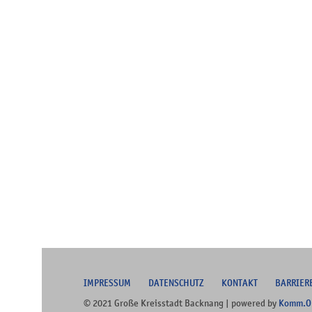
I
MPRESSUM
DATENSCHUTZ
KONTAKT
B
ARRIER
© 2021 Große Kreisstadt Backnang | powered by
Komm.O