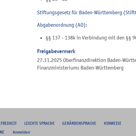
Stiftungsgesetz für Baden-Württemberg (Stift
Abgabenordnung (AO)
:
§§ 137 - 138k in Verbindung mit den §§ 9
Freigabevermerk
27.11.2025 Oberfinanzdirektion Baden-Württe
Finanzministeriums Baden-Württemberg
EFREIHEIT
L
EICHTE SPRACHE
G
EBÄRDENSPRACHE
HINWEISE
NE
Anmelden