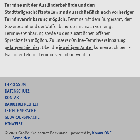
Termine mit der Ausländerbehörde und den
Stadtteilgeschäftsstellen sind ausschließlich nach vorheriger
Terminvereinbarung möglich.
Termine mit dem Bürgeramt, dem
Gewerbeamt und der Waffenbehörde sind nach vorheriger
Terminvereinbarung sowie zu den zusätzlichen offenen
Sprechzeiten möglich.
Zu unserer Online-Terminvereinbarung
gelangen Sie hier
. Über die
jeweiligen Ämter
können auch per E-
Mail oder Telefon Termine vereinbart werden.
I
MPRESSUM
DATENSCHUTZ
KONTAKT
B
ARRIEREFREIHEIT
L
EICHTE SPRACHE
G
EBÄRDENSPRACHE
HINWEISE
© 2021 Große Kreisstadt Backnang | powered by
Komm.ONE
Anmelden