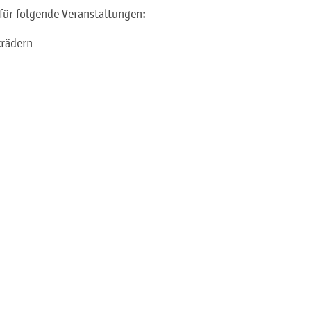
für folgende Vera
n
staltungen:
trädern