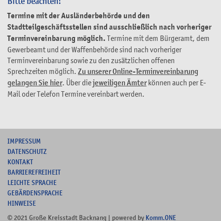
Bitte beachten!
Termine mit der Ausländerbehörde und den
Stadtteilgeschäftsstellen sind ausschließlich nach vorheriger
Terminvereinbarung möglich.
Termine mit dem Bürgeramt, dem
Gewerbeamt und der Waffenbehörde sind nach vorheriger
Terminvereinbarung sowie zu den zusätzlichen offenen
Sprechzeiten möglich.
Zu unserer Online-Terminvereinbarung
gelangen Sie hier
. Über die
jeweiligen Ämter
können auch per E-
Mail oder Telefon Termine vereinbart werden.
I
MPRESSUM
DATENSCHUTZ
KONTAKT
B
ARRIEREFREIHEIT
L
EICHTE SPRACHE
G
EBÄRDENSPRACHE
HINWEISE
© 2021 Große Kreisstadt Backnang | powered by
Komm.ONE