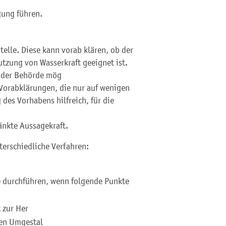
gung führen.
telle. Diese kann vorab klären, ob der
utzung von Wasserkraft geeignet ist.
t der Behörde mö
g
 Vorabklärungen, die nur auf wenigen
des Vorhabens hilfreich, für die
änkte Aussagekraft.
terschiedliche Verfahren:
e durchführen, wenn folgende Punkte
 zur He
r
hen Umgesta
l