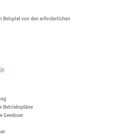
 Beispiel von den erforderlichen
G)
:
ung
e Betriebspläne
he Gewässer
ser