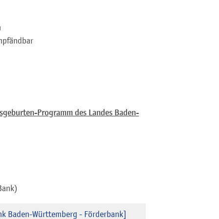
n
npfändbar
gsgeburten-Programm des Landes Baden-
Bank)
ank Baden-Württemberg - Förderbank]