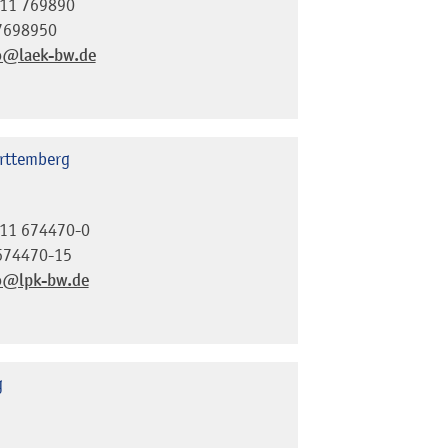
11 769890
7698950
o@laek-bw.de
rttemberg
11 674470-0
674470-15
o@lpk-bw.de
g