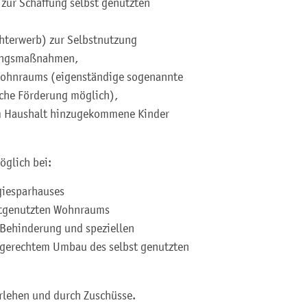
ur Schaffung selbst genutzten
terwerb) zur Selbstnutzung
rungsmaßnahmen,
Wohnraums (eigenständige sogenannte
iche Förderung möglich),
um Haushalt hinzugekommene Kinder
öglich bei:
giesparhauses
bstgenutzten Wohnraums
Behinderung und speziellen
sgerechtem Umbau des selbst genutzten
arlehen und durch Zuschüsse.