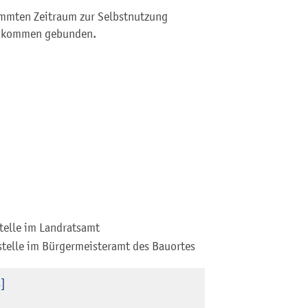
immten Zeitraum zur Selbstnutzung
Einkommen gebunden.
telle im Landratsamt
stelle im Bürgermeisteramt des Bauortes
s]